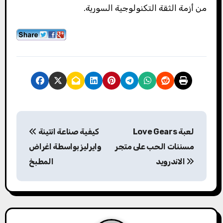
من أزمة الثقة التكنولوجية السورية.
P
Love Gears لعبة
كيفية صناعة انتينة
o
مسننات الحب على متجر
وايرليز بواسطة اغراض
s
الاندرويد
المطبخ
t
n
a