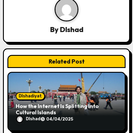
v
i
By
Dlshad
g
a
t
Related Post
i
o
n
Dlshadiyat
How the Internet Is Splitting Into
Cultural Islands
Dlshad
04/04/2025