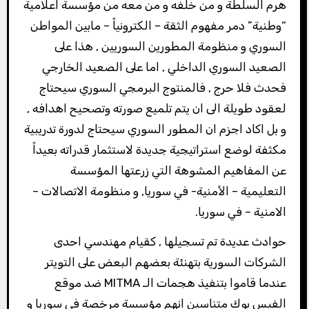
هرم السلطة و من خلفه و من معه من مؤسسة اعلامية
“وطنية” دمر مفهوم الثقة – الكترونياً – مابين المواطن
السوري و منظومة المطورين السوريين , هذا على
الصعيد السوري الداخلي , اما على الصعيد الخارجي
فحدث فلا حرج , فالمنتوج البرمجي السوري سيحتاج
لعقود طويلة الى ان يتم تلميع صورته وتصحيح اهدافه ,
و بل اكاد اجزم ان المطور السوري سيحتاج لدورة تدريبية
مكثفة لوضع استراتيجية جديدة لاستثمار قدراته بعيداً
عن المفاهيم المشوهة التي زرعتها المؤسسة
التعليمية – الأمنية- في سوريا, و منظومة الاتصالات –
الامنية – في سوريا.
حوادث عديدة تم تسجيلها , كقيام مهندسي احدى
الشركات السورية بتهنئة بعضهم البعض على التويتر
عندما قاموا بتنفيذ هجمات الـ MITMA ضد موقع
الفيس بوك متناسين انهم مؤسسة مرخصة في سوريا و