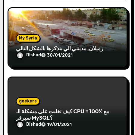
My Syria
رميلان, مدينتي الي بتذكرها بالشكل التالي
Dlshad
30/01/2021
geekers
كيف تغلبت على مشكلة الـ CPU = 100% مع
سيرفر MySQL؟
Dlshad
19/01/2021