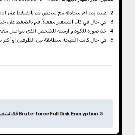
2- عندء بدء اي محادثة مع شخص قم بالضغط على View contact او أظهر جهة الإتصال و تحقق عندها من خيار التشفير Encryption إن كان القفل مفعلاً او لا
3- في حال في كان التشفير مفعلاً, قم بالضغط على خيار التشفير ليظهر لك الواتس اب باركود و كود يتألف من 60 خانة.
4- خذ صورة للكود و ارسله للشخص الذي تتواصل معه لكي يتأكد هو ايضاً إن كان الكود و الباركود مطابقاً لما ظهر له.
5- في حال كانت النتيجة متطابقة بين الطرفين او أكثر من طرف هذا يعني ان المحادثة مشفرة فيما بينكم.
فك تشفير إجهزة الأندرويد Brute-force Full Disk Encryption