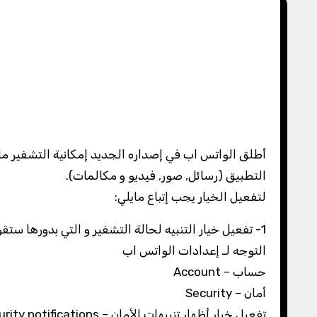
التطبيق (رسائل, صور, فيديو و مكالمات).
لتفعيل الخيار يجب إتباع مايلي:
1- تفعيل خيار التنبيه لحالة التشفير و التي بدورها ستقوم بتنبيهك إن كانت المحادثة مشفرة او لا.
التوجه لـ إعدادات الواتس اب
حساب – Account
أمان – Security
تفعيل خيار أظهار تنبيهات الأمان – Show Security notifications