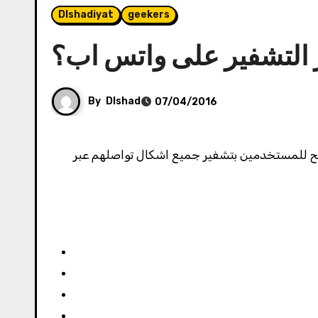
Dlshadiyat
geekers
ر التشفير على واتس اب؟
By
Dlshad
07/04/2016
فير مابين المستخدمين End to end encryption و التي بدورها ستسمح للمستخدمين بتشفير جميع اشكال تواصلهم عبر