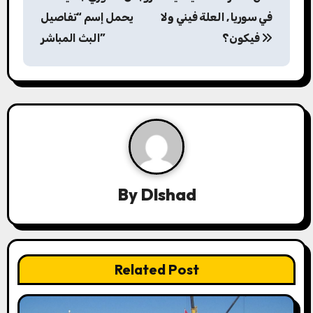
o
في سوريا , العلة فيني ولا
يحمل إسم “تفاصيل
s
فيكون؟
البث المباشر”
t
n
a
v
i
By
Dlshad
g
a
t
Related Post
i