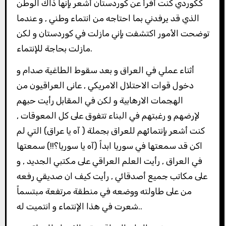
ككوردي كنت أقرأ عن كوردستان أشعر بإنها ذاك الوطن
الذي قد يرفدني بما احتاجه من انتماء وطني , و عندما
توضحت الأمور اكتشفت بإني مازلت في كوردستان و لكن
مازلت بحاجة للإنتماء.
أثناء عملي في العراق و بعد سقوط الطاغية صدام و
دخول قوات الاحتلال الامريكي , عانى العراقيون من
الهجمات الارهابية و لكن في المقابل رأيت حبهم
لإرضهم و رغبتهم في البناء تتفوق على كل المعوقات ,
كنت أشعر بإنتمائهم للعراق بجملة ( آه يا عراق) التي لم
اكن قد سمعتها في سوريا ابداً (آه يا سوريا؟!!) سمعتها
في العراق , رأيت العلم العراقي على مكتبي الجديد , و
على مكاتب جميع أصدقائي , رأيت كيف ان صديقي رفعه
من على طاولته ووضعه في منطقة مرتفعة مبتسماً
شعرت في هذا الإنتماء و انتميت له..