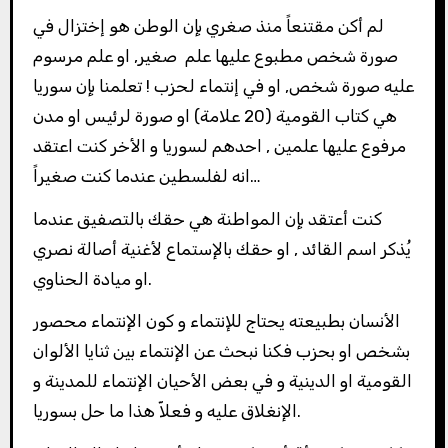
لم أكن مقتنعاً منذ صغري بإن الوطن هو إختزال في
صورة شخص مطبوع عليها علم صغير, او علم مرسوم
عليه صورة شخص, او في إنتماء لحزب ! تعلمنا بإن سوريا
هي كتاب القومية (20 علامة) او صورة لرئيس او مدن
مرفوع عليها علمين , احدهم لسوريا و الأخر كنت اعتقد
انه لفلسطين عندما كنت صغيراً…
كنت أعتقد بإن المواطنة هي حقك بالتصفيق عندما
يُذكر اسم القائد , او حقك بالإستماع لأغنية أصالة نصري
او ميادة الحناوي.
الأنسان بطبيعته يحتاج للإنتماء و كون الإنتماء محصور
بشخص او بحزب فكنا نبحث عن الإنتماء بين ثنايا الألوان
القومية او الدينية و في بعض الأحيان الإنتماء للمدينة و
الإنغلاق عليه و فعلاّ هذا ما حل بسوريا.