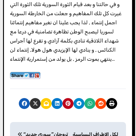
و في حالتنا و بعد قيام الثورة السورية تلك الثورة التي
غيرت كل تلك المفاهيم و جعلت من الخارطة السورية
اجمل إنتماء , لذا يجب علينا ان نغير مفاهيم إنتمائنا
لسوريا ليصبح الوطن تظاهرة تضامنية في درعا مع
شهداء اللاذقية تنادي بكلمة آزادي و تقرع لها أجراس
الكنائس , و ينادي لها الإيزيدي هول هولا, إنتماء لن
ينتهي بموت الرمز , بل يولد من إستمرارية الإنتماء…
P
لكل الاطراف السياسية
“تروجان” سوري جديد