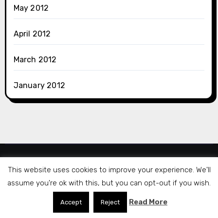
May 2012
April 2012
March 2012
January 2012
Dlshad Othman
This website uses cookies to improve your experience. We'll
assume you're ok with this, but you can opt-out if you wish.
Read More
Accept
Reject
|
Blogarise
by
Themeansar
.