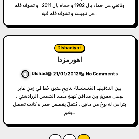
وثائقي عن حماه بال 1982 و حماه بال 2011 , و تشوف فلم
عن تلبيسة و تشوف فلم فيه…
Dlshadiyat
اهورمزدا
Dlshad
21/01/2012
No Comments
بين التلافيفِ المُتسلسلة لتاريخٍ عتيق خُط في زمنٍ غابر
,وعلى مقرُبةٍ مِن مدافن كهنةِ معبد الشمس الزرادشتي ,
يتراءى له بوحٌ من ماضِ , مُثقلٌ بِقصص حمراء كانت تحُصل
بغيرِ…