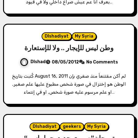
بعرف انا عم عيش صراع داخلي ولا في قيود…
Dlshadiyat
My Syria
وطن ليس للإيجار .. ولا للإستعارة
Dlshad
08/05/2012
No Comments
كُتبت بتاريخ August 16, 2011 لم أكن مقتنعاً منذ صغري بإن
الوطن هو إختزال في صورة شخص مطبوع عليها علم صغير,
او علم مرسوم عليه صورة شخص, او في إنتماء…
Dlshadiyat
geekers
My Syria