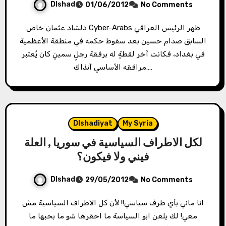
Dlshad
01/06/2012
No Comments
دلشاد عثمان خاص Cyber-Arabs ظهر الرئيس العراقي
السابق صدام حسين بعد سقوط حكمه في منطقة الأعظمية
في بغداد، فكانت آخر لقطةٍ له برفقة رجلٍ سمينٍ كان يُعتبر
مرافقه الأساسي آنذاك.…
Dlshadiyat
My Syria
لكل الاطراف السياسية في سوريا , العلة
فيني ولا فيكون؟
Dlshad
29/05/2012
No Comments
انا ماني بأي طرف سياسي!! لأن كل الاطراف السياسية مش
معي! لك يلعن ابو السياسة ما احقرها شو ما بحبها ما