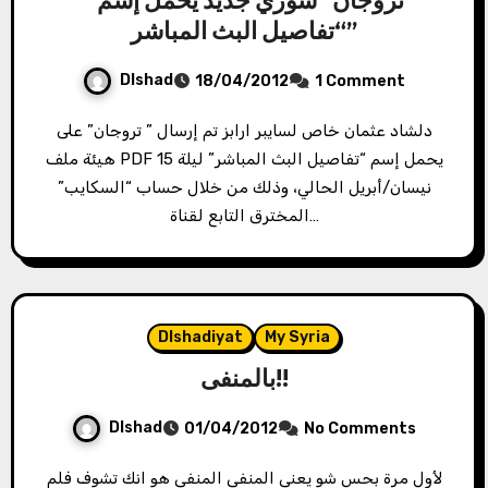
“تروجان” سوري جديد يحمل إسم
“تفاصيل البث المباشر”
Dlshad
18/04/2012
1 Comment
دلشاد عثمان خاص لسايبر ارابز تم إرسال ” تروجان” على
هيئة ملف PDF يحمل إسم “تفاصيل البث المباشر” ليلة 15
نيسان/أبريل الحالي، وذلك من خلال حساب “السكايب”
المخترق التابع لقناة…
Dlshadiyat
My Syria
بالمنفى!!
Dlshad
01/04/2012
No Comments
لأول مرة بحس شو يعني المنفى المنفى هو انك تشوف فلم